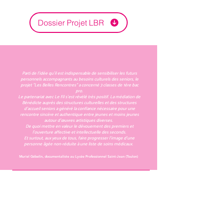
Dossier Projet LBR
Parti de l'idée qu'il est indispensable de sensibiliser les futurs
personnels accompagnants au besoins culturels des seniors, le
projet "Les Belles Rencontres" a concerné 3 classes de 1ère bac
pro.
Le partenariat avec Le Fil s'est révélé très positif. La médiation de
Bénédicte auprès des structures culturelles et des structures
d'accueil seniors a généré la confiance nécessaire pour une
rencontre sincère et authentique entre jeunes et moins jeunes
autour d'œuvres artistiques diverses.
De quoi mettre en valeur le dévouement des premiers et
l'ouverture affective et intellectuelle des seconds.
Et surtout, aux yeux de tous, faire progresser l'image d'une
personne âgée non-réduite à une liste de soins médicaux.
Muriel Gébelin, documentaliste au Lycée Professionnel Saint-Jean (Toulon)