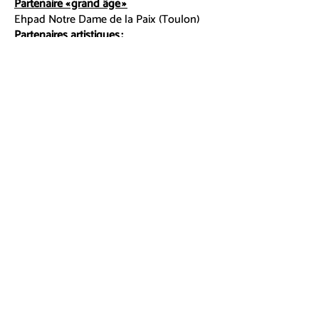
Partenaire « grand âge »
Ehpad Notre Dame de la Paix (Toulon)
Partenaires artistiques :
Marie Louise Duthois (Ensemble
baroque Actéa 19) et
les élèves du département de musique
ancienne du Conservatoire Toulon
Provence Méditerranée
Collectif HORLAB
Jean Philippe BARAUD - MODULES
Dossier de presse
Reportage Info 83
Article Var Matin